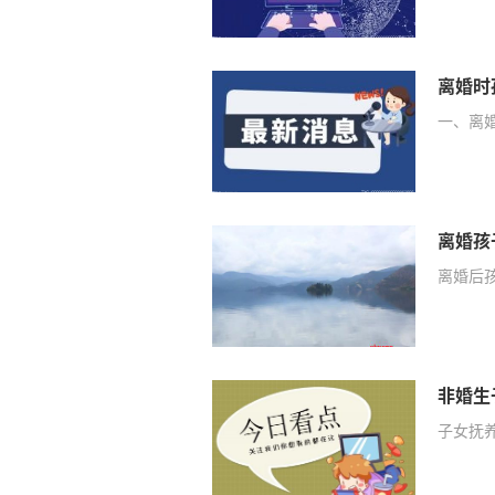
离婚时
一、离
离婚孩
离婚后
非婚生
子女抚