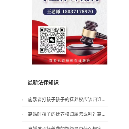
15037178970
最新法律知识
施暴者打孩子孩子的抚养权应该归谁？
子女抚
家暴离婚小孩归谁？
女可以判
离婚时孩子的抚养权归属怎么判？离婚
孩子两
孩子抚养权怎么算？
定子女抚
离婚孩子抚养费的数额是由什么规定
离婚后