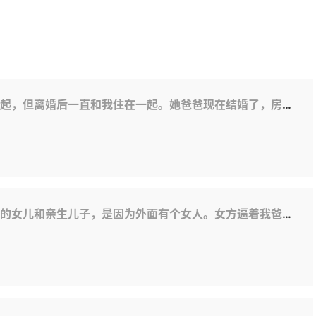
和我住在一起。她爸爸现在结婚了，房子是婚前财产。如果父亲去世，妻子可以继承房子的财产吗？
有个女人。女方逼着我爸妈离婚，离婚后我妈欺负我们。父亲还欠女儿4万，拒绝给他孩子抚养费。之后孩子就不能养他了。