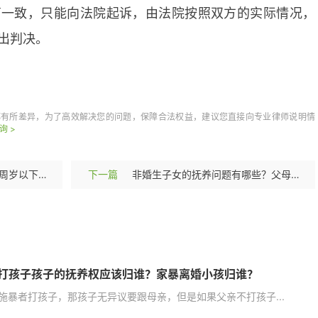
商一致，只能向法院起诉，由法院按照双方的实际情况，
出判决。
抚养权的规定
探望权
都有所差异，为了高效解决您的问题，保障合法权益，建议您直接向专业律师说明情
询 >
子女抚养权指的是什么？两周岁以下子女可以判给母亲吗？
下一篇
非婚生子女的抚养问题有哪些？父母不履行抚养义务的后果有哪些？
打孩子孩子的抚养权应该归谁？家暴离婚小孩归谁？
施暴者打孩子，那孩子无异议要跟母亲，但是如果父亲不打孩子...