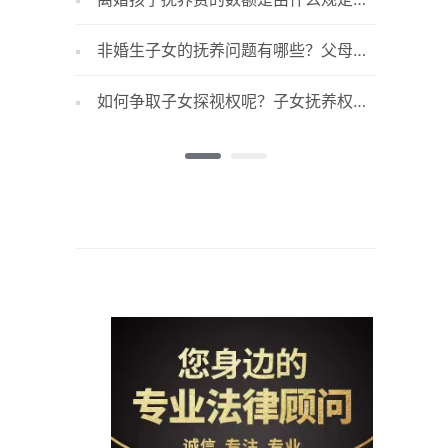
的？子女抚养费协商不定怎么办？
抚养权需
非婚生子女的抚养问题有哪些？父母不
双方都
履行抚养义务的后果有哪些？
理呢?准
如何争取子女探视权呢？子女抚养权的
离婚后
规定具体包括什么？
的是多少