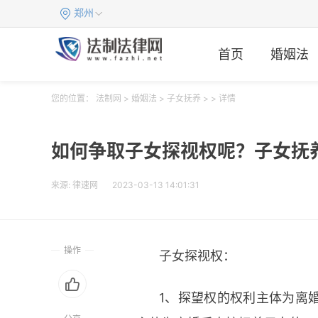
郑州
首页
婚姻法
您的位置：
法制网
>
婚姻法
>
子女抚养
> > 详情
如何争取子女探视权呢？子女抚
来源:
律速网
2023-03-13 14:01:31
操作
子女探视权：
1、探望权的权利主体为离