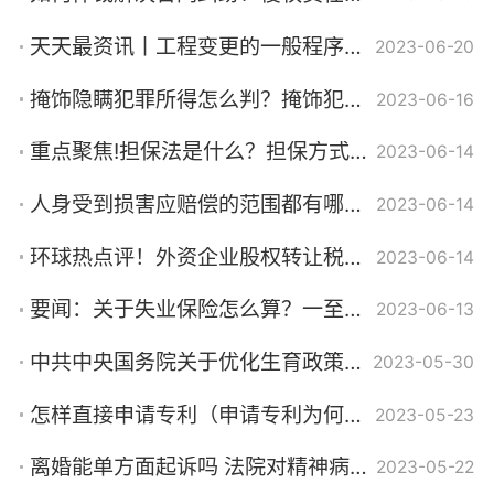
天天最资讯丨工程变更的一般程序是什么？工程变更的6大原因分析
2023-06-20
掩饰隐瞒犯罪所得怎么判？掩饰犯罪所得三千块判多久？
2023-06-16
重点聚焦!担保法是什么？担保方式有哪些？
2023-06-14
人身受到损害应赔偿的范围都有哪些？财物受损的赔偿包括哪些内容？|世界观焦点
2023-06-14
环球热点评！外资企业股权转让税都有什么？注册外资公司的基本流程是什么？
2023-06-14
要闻：关于失业保险怎么算？一至四级伤残的津贴标准是多少？
2023-06-13
中共中央国务院关于优化生育政策促进人口长期均衡发展的决定第三条内容是什么？
2023-05-30
怎样直接申请专利（申请专利为何要聘请代理人）
2023-05-23
离婚能单方面起诉吗 法院对精神病离婚会怎么判？
2023-05-22