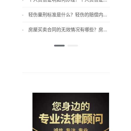
办理条件是什么？
时间有限
轻伤量刑标准是什么？轻伤的赔偿内容
房子没
都有什么？
款后可以
房屋买卖合同的无效情况有哪些？房屋
​彩礼
买卖合同无效后如何赔偿？
否要回来