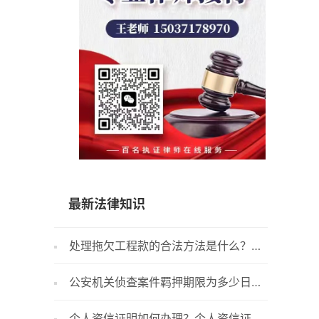
15037178970
最新法律知识
处理拖欠工程款的合法方法是什么？拖
中华人
欠工程款纠纷诉讼多久作出判决？
什么内容
公安机关侦查案件羁押期限为多少日？
停工留
么？
检察机关自侦案件是什么？
留职可以
个人资信证明如何办理？个人资信证明
传唤不