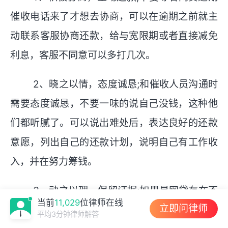
催收电话来了才想去协商，可以在逾期之前就主
动联系客服协商还款，给与宽限期或者直接减免
利息，客服不同意可以多打几次。
2、晓之以情，态度诚恳;和催收人员沟通时
需要态度诚恳，不要一味的说自己没钱，这种他
们都听腻了。可以说出难处后，表达良好的还款
意愿，列出自己的还款计划，说明自己有工作收
入，并在努力筹钱。
3、动之以理，保留证据;如果是网贷存在不
当前
11,029
位律师在线
立即问律师
合规的地方，例如会员费、审核费等，或者存在
平均3分钟律师解答