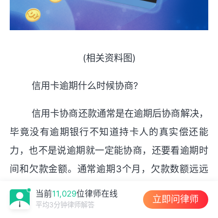
(相关资料图)
信用卡逾期什么时候协商?
信用卡协商还款通常是在逾期后协商解决，
毕竟没有逾期银行不知道持卡人的真实偿还能
力，也不是说逾期就一定能协商，还要看逾期时
间和欠款金额。通常逾期3个月，欠款数额远远
超过持卡人的偿还能力，持卡人短期内不能一次
当前
11,029
位律师在线
立即问律师
性
偿还，银行可同意协商。
平均3分钟律师解答