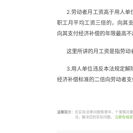
2.劳动者月工资高于用人
职工月平均工资三倍的，向其
向其支付经济补偿的年限最高不
这里所讲的月工资是指劳动
3.用人单位违反本法规定
经济补偿标准的二倍向劳动者支
标签：
没签合同被裁员怎么办
温馨提示：
在实际法律问题情景中，个案情况
况，解决您的实际问题。
立即在线咨