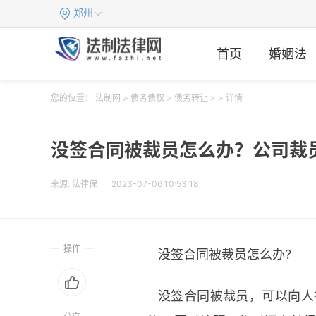
郑州
首页
婚姻法
您的位置：
法制网
>
债务债权
>
债务转让
> > 详情
没签合同被裁员怎么办？公司裁
来源:
法律保
2023-07-06 10:53:18
操作
没签合同被裁员怎么办?
没签合同被裁员，可以向人