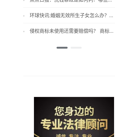
息
况属于洗钱的行为？
标属于哪
环球快讯:婚姻无效所生子女怎么办？婚
机动车
姻无效分配财产怎么办？
动车号牌
侵权商标未使用还需要赔偿吗？ 商标侵
购房定
权没有能力赔偿怎么办？_每日速看
房了定金