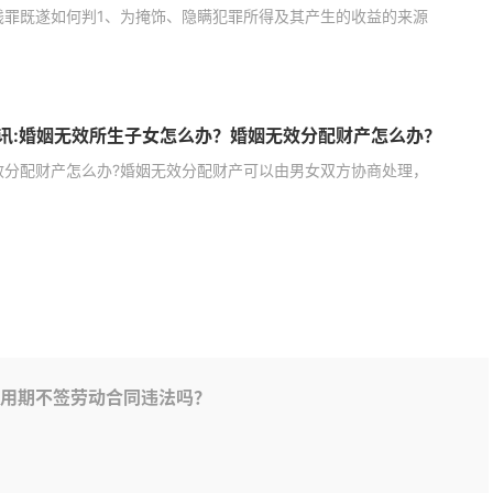
钱罪既遂如何判1、为掩饰、隐瞒犯罪所得及其产生的收益的来源
讯:婚姻无效所生子女怎么办？婚姻无效分配财产怎么办？
效分配财产怎么办?婚姻无效分配财产可以由男女双方协商处理，
用期不签劳动合同违法吗？