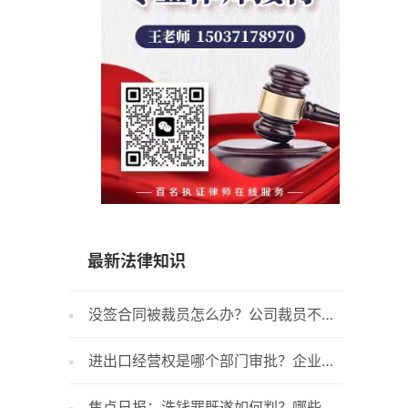
15037178970
最新法律知识
没签合同被裁员怎么办？公司裁员不给
当前滚
补偿怎么办？ 每日观察
三十六条
进出口经营权是哪个部门审批？企业办
贷款人
少？
理进出口权的流程是怎么样的？-环球新消
些？按揭
焦点日报：洗钱罪既遂如何判？哪些情
在北京商