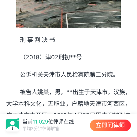
刑 事 判 决 书
（2018）津02刑初**号
公诉机关天津市人民检察院第二分院。
被告人姚某，男，**出生于天津市，汉族，
大学本科文化，无职业，户籍地天津市河西区，
住天津市南开区。2018年4月27日因本案被刑事
当前
11,029
位律师在线
立即问律师
拘留，同年6月1日被逮捕。现羁押于天津市某看
平均3分钟律师解答