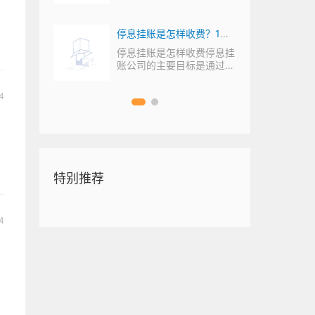
能要求提供以下
期内节
停息挂账是怎样收费？1万7
吗？法
欠款停息挂账收费多少？
班有加
停息挂账是怎样收费停息挂
试用期
账公司的主要目标是通过向
工资有
当前关注
客户收取一定的
4
特别推荐
4