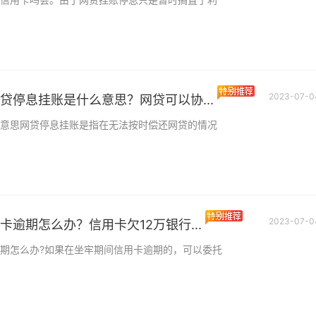
意愿。指的是持卡
天天视点！处于试用
假日加班有加班工资
试用期内在节假日加
班工资吗?法律对于
律对于试用期内加班
内加班工资有什么
什么规定？
2023-07-0
贷停息挂账是什么意思？网贷可以协...
意思网贷停息挂账是指在无法按时偿还网贷的情况
2023-07-0
卡逾期怎么办？信用卡欠12万银行...
期怎么办?如果在坐牢期间信用卡逾期的，可以委托