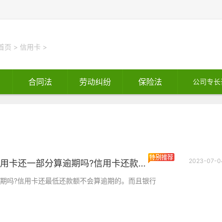
首页
>
信用卡
>
合同法
劳动纠纷
保险法
公司专长
2023-07-0
用卡还一部分算逾期吗?信用卡还款...
期吗?信用卡还最低还款额不会算逾期的。而且银行