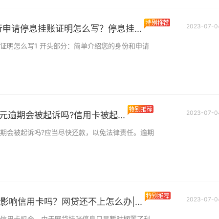
2023-07-0
行申请停息挂账证明怎么写？停息挂...
证明怎么写1 开头部分：简单介绍您的身份和申请
竞业限制补偿金是什
思？竞业限制补偿金
竞业限制补偿金是什
思?竞业限制是用人
工资中合法吗？_天天
负有保守用人单位商
2023-07-0
0元逾期会被起诉吗?信用卡被起...
讯
元逾期会被起诉吗?应当尽快还款，以免法律责任。逾期
本金停息挂账五年可
银行停息挂账申请需
本金停息挂账五年可
行停息挂账最多可以
材料？-世界微速讯
年。一般借款人如果
世界今日报丨父母生
2023-07-0
影响信用卡吗？网贷还不上怎么办|...
银行挂账停息吗？怎
父母生病能在银行挂
吗可以。1、持卡人
行停息挂账只还本金
信用卡吗会。由于网贷挂账停息只是暂时搁置了利