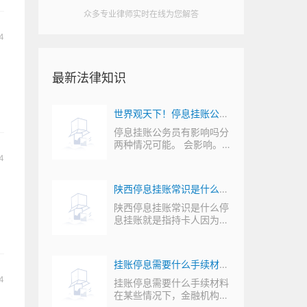
众多专业律师实时在线为您解答
4
最新法律知识
么意
世界观天下！停息挂账公务
包含在
员有影响吗？停息挂账会不
么意
停息挂账公务员有影响吗分
单位对
两种情况可能。 会影响。
新资
会影响征信？
政审必审内容之
4
以吗？
陕西停息挂账常识是什么？
要哪些
停息挂账手续费高不高？
以吗银
陕西停息挂账常识是什么停
挂5
息挂账就是指持卡人因为某
些特殊原因不能
病能在
挂账停息需要什么手续材
4
么让银
料？跟银行申请停息挂账银
账停息
挂账停息需要什么手续材料
有还款
在某些情况下，金融机构可
？
行会同意吗_全球快看点