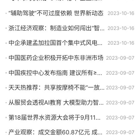
“辅助驾驶”不可过度依赖 世界新动态
2023-10-16
浙江经济观察：制造业如何闯出“智造”路？ 全球热文
2023-10-16
中企承建孟加拉国首个集中式风电项目投产 助力当地经济发展 环球快讯
2023-10-16
中国医药企业积极开拓中东非洲市场
2023-09-07
中国疾控中心发布指南 建议所有≥6月龄且无接种禁忌的人都应接种流感疫苗 热头条
2023-09-07
天天热推荐：共享按摩椅不能“一放了之”
2023-09-07
从服贸会透视AI教育 大模型助力智慧教育新变革
2023-09-07
第18届世界水资源大会将于9月11日在京召开
2023-09-07
产业观察：成交金额60.87亿元 成都车展引领汽车消费新浪潮
2023-09-07